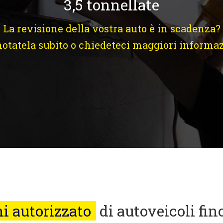
3,5 tonnellate
La revisione della vostra auto è in scadenza?
otatela subito o chiedeteci maggiori informa
i autorizzato
di autoveicoli fino