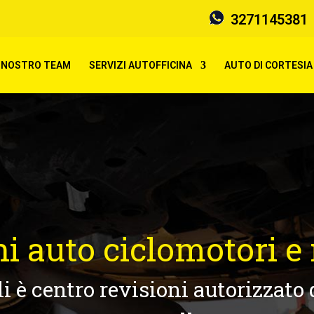
3271145381
IL NOSTRO TEAM
SERVIZI AUTOFFICINA
AUTO DI CORTESIA
i auto ciclomotori e
i è centro revisioni autorizzato d