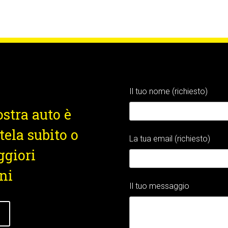
Il tuo nome (richiesto)
ostra auto è
ela subito o
La tua email (richiesto)
ggiori
ni
Il tuo messaggio