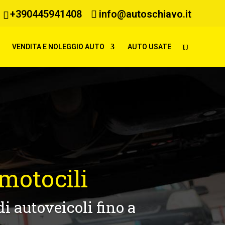
+390445941408
info@autoschiavo.it
VENDITA E NOLEGGIO AUTO
AUTO USATE
 motocili
i autoveicoli fino a