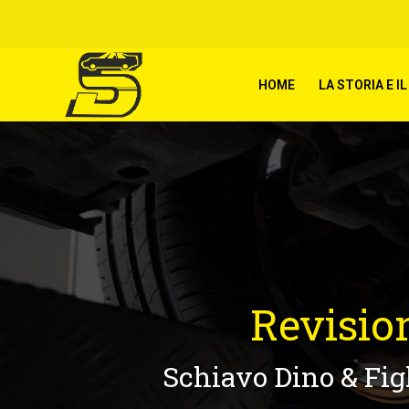
HOME
LA STORIA E 
Revision
Schiavo Dino & Figl